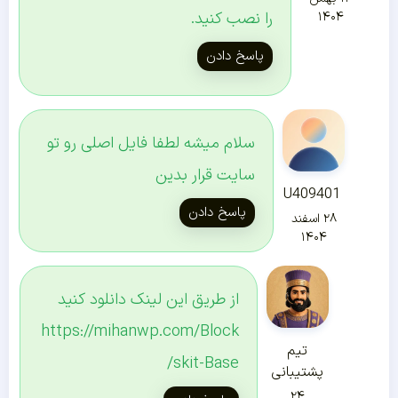
را نصب کنید.
۱۴۰۴
پاسخ دادن
سلام میشه لطفا فایل اصلی رو تو
سایت قرار بدین
U409401
پاسخ دادن
۲۸ اسفند
۱۴۰۴
از طریق این لینک دانلود کنید
https://mihanwp.com/Block
تیم
skit-Base/
پشتیبانی
۲۴