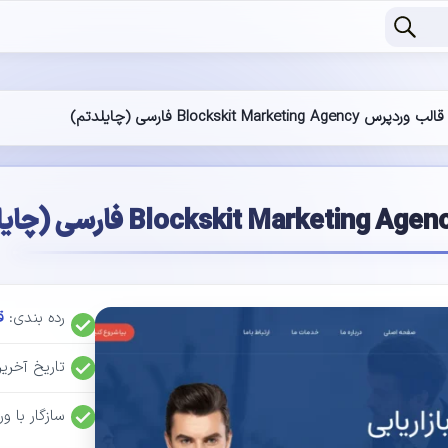
قالب وردپرس Blockskit Marketing Agency فارسی (چایلدتم)
رده بندی:
ق
تاریخ آخر
سازگار با وردپرس: 