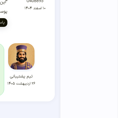
U408895
“این
۱۰ اسفند ۱۴۰۴
پوستهٔ
پاس
تیم پشتیبانی
۲۶ اردیبهشت ۱۴۰۵