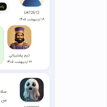
پاس
U412612
۱۸ اردیبهشت ۱۴۰۵
تیم پشتیبانی
۲۲ اردیبهشت ۱۴۰۵
سلام
من م