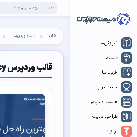
خانه
قالب وردپرس
آموزش‌ها
قالب‌ها
قالب وردپرس Blockskit Marketing Agency فارسی (چایلدتم)
افزونه‌ها
سایت برتر
هاست وردپرس
طراحی سایت
تولزینا