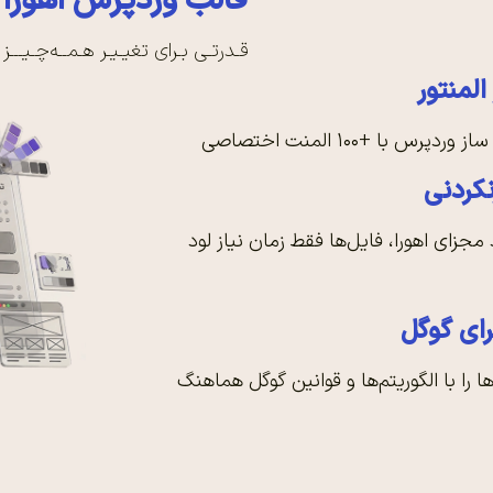
قالب وردپرس اهورا
قـدرتـی بـرای تغیـیـر هـمــه‌چـیـــز
لمنتور
رس با +۱۰۰ المنت اختصاصی
کردنی
 مجزای اهورا، فایل‌ها فقط زمان نیاز لود
ای گوگل
را با الگوریتم‌ها و قوانین گوگل هماهنگ