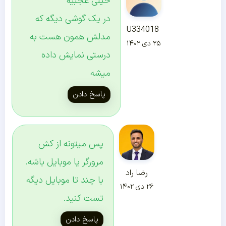
خیلی عجبیه
در یک گوشی دیگه که
U334018
مدلش همون هست به
۲۵ دی ۱۴۰۲
درستی نمایش داده
میشه
پاسخ دادن
پس میتونه از کش
مرورگر یا موبایل باشه.
رضا راد
با چند تا موبایل دیگه
۲۶ دی ۱۴۰۲
تست کنید.
پاسخ دادن