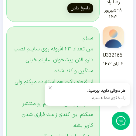
رضا راد
پاسخ دادن
۲۸ شهریور
۱۴۰۲
سلام
من تعداد ۲۳ افزونه روی سایتم نصب
U332166
دارم الان پیشخوان سایتم خیلی
۶ آبان ۱۴۰۲
سنگین و کند شده
از افزونه راکت هم استفاده میکنم ولی
×
هر سوالی دارید بپرسید.
باز هم کند هست.
پاسخگوی شما هستیم.
میترسم زمانی که سایتم رو منتشر
میکنم این کندی زاعث فراری شدن
کاربر بشه.