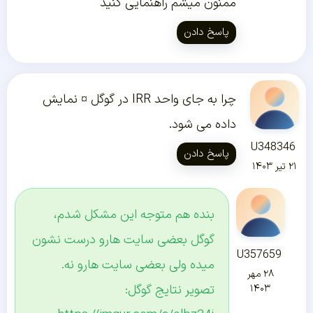
ممنون میشم راهنمایی کنید
پاسخ دادن
چرا به جای واحد IRR در گوگل ¤ نمایش
داده می شود.
U348346
پاسخ دادن
۲۱ تیر ۱۴۰۳
بنده هم متوجه این مشکل شدم،
گوگل بعضی سایت هارو درست نشون
U357659
میده ولی بعضی سایت هارو نه.
۲۸ مهر
تصویر نتایج گوگل:
۱۴۰۳