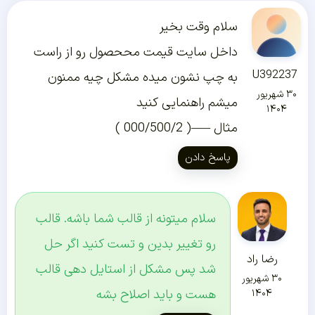
سلام وقت بخیر
داخل سایت قیمت مححصول رو از راست
U392237
به چپ نشون میده مشکل چیه ممنون
۳۰ شهریور
میشم راهنمایی کنید
۱۴۰۴
مثال —–( 000/500/2 )
پاسخ دادن
سلام میتونه از قالب شما باشه. قالب
رو تغییر بدین و تست کنید اگر حل
رضا راد
شد پس مشکل از استایل دهی قالب
۳۰ شهریور
هست و باید اصلاح بشه
۱۴۰۴