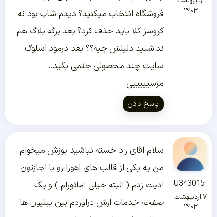
اردیبهشت
۱۴۰۳
فروشگاه انتخاب میکنید؟ دیدم شاپ بود نه
کروسز کلا باید حذف کرد؟ بعد برگه بلاگ هم
نداشتید دلیلش چیه؟؟ بعد درمود اسلوگ
سایت چند محصولی حتمی بگید..
مرسیییییی
پاسخ دادن
سلام اقای راد خسته نباشید پوزش میخوام
من یه یکی از قالب های اهورا رو با اجازتون
U343015
ادیت زدم ( البته خیلی اماتورام ) و یک
۷ اردیبهشت
صفحه خدمات ازش دراوردم بین بیلیون ها
۱۴۰۳