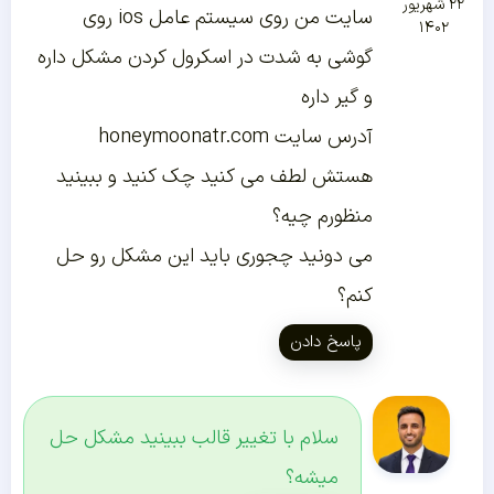
۲۲ شهریور
سایت من روی سیستم عامل ios روی
۱۴۰۲
گوشی به شدت در اسکرول کردن مشکل داره
و گیر داره
آدرس سایت honeymoonatr.com
هستش لطف می کنید چک کنید و ببینید
منظورم چیه؟
می دونید چجوری باید این مشکل رو حل
کنم؟
پاسخ دادن
سلام با تغییر قالب ببینید مشکل حل
میشه؟