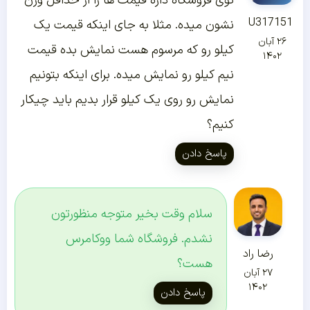
توی فروشگاه داره قیمت ها را از حداقل وزن
U317151
نشون میده. مثلا به جای اینکه قیمت یک
۲۶ آبان
کیلو رو که مرسوم هست نمایش بده قیمت
۱۴۰۲
نیم کیلو رو نمایش میده. برای اینکه بتونیم
نمایش رو روی یک کیلو قرار بدیم باید چیکار
کنیم؟
پاسخ دادن
سلام وقت بخیر متوجه منظورتون
نشدم. فروشگاه شما ووکامرس
رضا راد
هست؟
۲۷ آبان
۱۴۰۲
پاسخ دادن