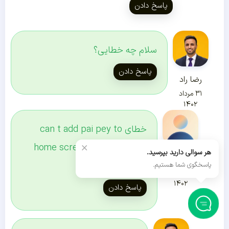
پاسخ دادن
سلام چه خطایی؟
پاسخ دادن
رضا راد
۳۱ مرداد
۱۴۰۲
خطای can t add pai pey to
×
home screen. home screen
هر سوالی دارید بپرسید.
U326865
layout loked
پاسخگوی شما هستیم.
۳۱ مرداد
۱۴۰۲
پاسخ دادن