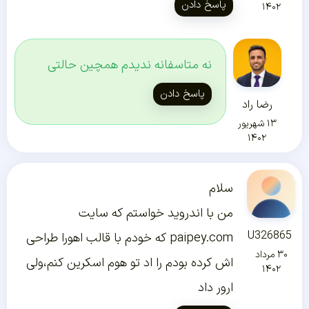
پاسخ دادن
۱۴۰۲
نه متاسفانه ندیدم همچین حالتی
پاسخ دادن
رضا راد
۱۳ شهریور
۱۴۰۲
سلام
من با اندروید خواستم که سایت
U326865
paipey.com که خودم با قالب اهورا طراحی
۳۰ مرداد
اش کرده بودم را اد تو هوم اسکرین کنم،ولی
۱۴۰۲
ارور داد