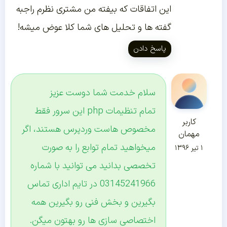
این اتفاقات که بیفته من مشتری نظرم راجبه
گفته ها و تحلیل های شما کلا عوض میشه!
پاسخ دادن
سلام خدمت شما دوست عزیز
تمام تنظیمات php این سرور فقط
کاربر
مخصوص هاست وردپرس هستند، اگر
مهمان
میخواهید تمام توابع را به صورت
۱ تیر ۱۳۹۶
تخصصی بدانید می توانید با شماره
03145241966 در تایم اداری تماس
بگیرین و بخش فنی رو بگیرین همه
اختصاصی سازی ها رو بهتون میگن.