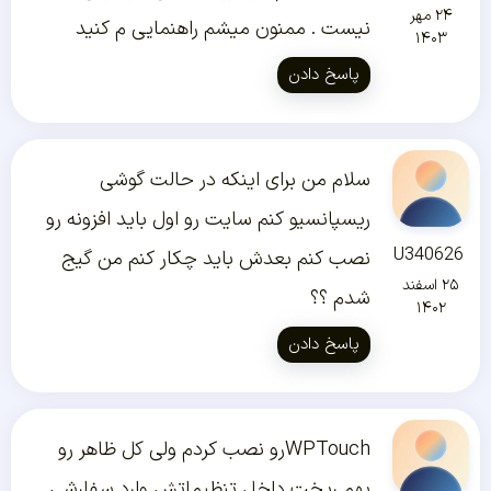
۲۴ مهر
نیست . ممنون میشم راهنمایی م کنید
۱۴۰۳
پاسخ دادن
سلام من برای اینکه در حالت گوشی
ریسپانسیو کنم سایت رو اول باید افزونه رو
U340626
نصب کنم بعدش باید چکار کنم من گیج
۲۵ اسفند
شدم ؟؟
۱۴۰۲
پاسخ دادن
WPTouchرو نصب کردم ولی کل ظاهر رو
بهم ریخت داخل تنظیماتش وارد سفارشی