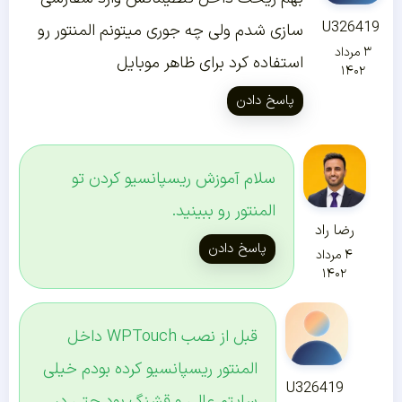
U326419
سازی شدم ولی چه جوری میتونم المنتور رو
۳ مرداد
استفاده کرد برای ظاهر موبایل
۱۴۰۲
پاسخ دادن
سلام آموزش ریسپانسیو کردن تو
المنتور رو ببینید.
رضا راد
پاسخ دادن
۴ مرداد
۱۴۰۲
قبل از نصب WPTouch داخل
المنتور ریسپانسیو کرده بودم خیلی
U326419
سایتم عالی و قشنگ بود حتی در