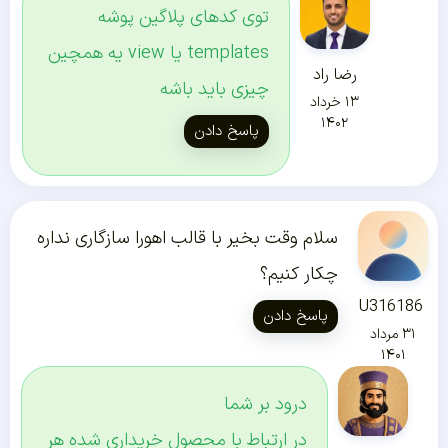
توی کدهای پلاگین پوشه
templates یا view یه همچین
رضا راد
چیزی باید باشه
۱۳ خرداد
۱۴۰۲
پاسخ دادن
سلام وقت بخیر با قالب اهورا سازگاری نداره
چکار کنیم؟
U316186
پاسخ دادن
۳۱ مرداد
۱۴۰۱
درود بر شما
در ارتباط با محصول خریداری شده هر