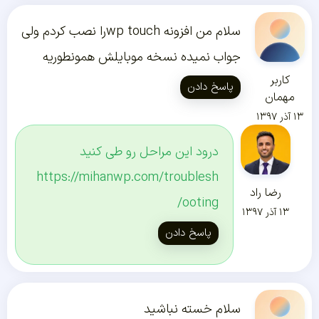
سلام من افزونه wp touchرا نصب کردم ولی
جواب نمیده نسخه موبایلش همونطوریه
کاربر
پاسخ دادن
مهمان
۱۳ آذر ۱۳۹۷
درود این مراحل رو طی کنید
https://mihanwp.com/troublesh
رضا راد
ooting/
۱۳ آذر ۱۳۹۷
پاسخ دادن
سلام خسته نباشید