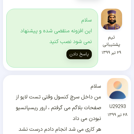
سلام
این افزونه منقضی شده و پیشنهاد
تیم
نمی شود نصب کنید
پشتیبانی
۲۹ تیر ۱۳۹۹
پاسخ دادن
سلام
من داخل سرچ کنسول وقتی تست لایو از
U29293
صفحات بلاگم می گرفتم ، ارور ریسپانسیو
۲۸ تیر ۱۳۹۹
نبودن می داد
هر کاری می شد انجام دادم درست نشد