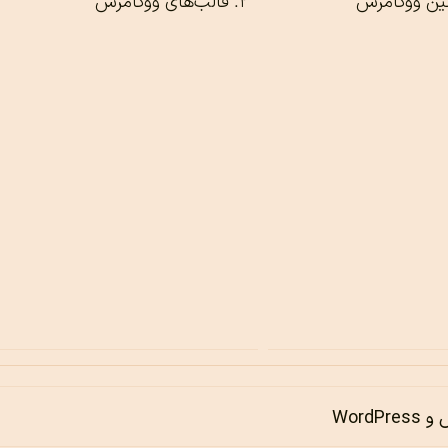
گین ووکامرس
قالب‌های ووکامرس
WordP