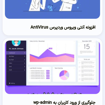
افزونه آنتی ویروس وردپرس AntiVirus
جلوگیری از ورود کاربران به wp-admin