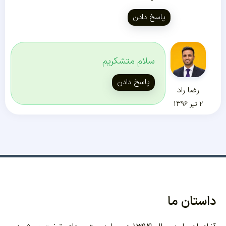
پاسخ دادن
سلام متشکریم
پاسخ دادن
رضا راد
۲ تیر ۱۳۹۶
داستان ما