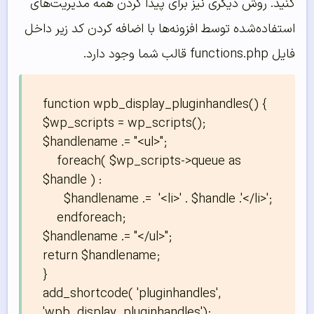
کنید. روش دیگری نیز برای پیدا کردن همه مدیریت‌های
استفاده‌شده توسط افزونه‌ها با اضافه کردن کد زیر داخل
فایل functions.php قالب شما وجود دارد.
function wpb_display_pluginhandles() {

$wp_scripts = wp_scripts(); 

$handlename .= "<ul>"; 

    foreach( $wp_scripts->queue as 
$handle ) :

      $handlename .=  '<li>' . $handle .'</li>';

    endforeach;

$handlename .= "</ul>";

return $handlename; 

}

add_shortcode( 'pluginhandles', 
'wpb_display_pluginhandles');