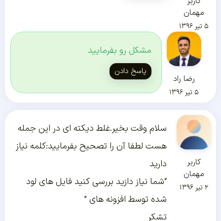
کاربر
مهمان
۵ تیر ۱۳۹۶
مشکل رو بفرمایید
پاسخ دادن
رضا راد
۵ تیر ۱۳۹۶
سلام وقت بخیر.غلط دیکته ای در این جمله
هست لطفا آن را تصحیح بفرمایید:کلمه نیاز
کاربر
دارید
مهمان
“شما نیاز دازید بررسی کنید فایل های لود
۲ تیر ۱۳۹۶
شده توسط افزونه های ”
تشکر