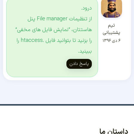
درود.
از تنظیمات File manager پنل
تیم
هاستتان، “نمایش فایل های مخفی”
پشتیبانی
را بزنید تا بتوانید فایل .htaccess را
۶ دی ۱۳۹۶
ببینید.
پاسخ دادن
داستان ما