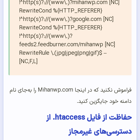
!^http(s)?://(www\.)?mihanwp.com [NC]

RewriteCond %{HTTP_REFERER} 
!^http(s)?://(www\.)?google.com [NC]

RewriteCond %{HTTP_REFERER} 
!^http(s)?://(www\.)?
feeds2.feedburner.com/mihanwp [NC]

RewriteRule \.(jpg|jpeg|png|gif)$ – 
[NC,F,L]
فراموش نکنید که در اینجا Mihanwp.com را به‌‌‌‌‌جای نام
دامنه خود جایگزین کنید.
حفاظت از فایل htaccess. از
دسترسی‌‌‌‌‌های غیرمجاز