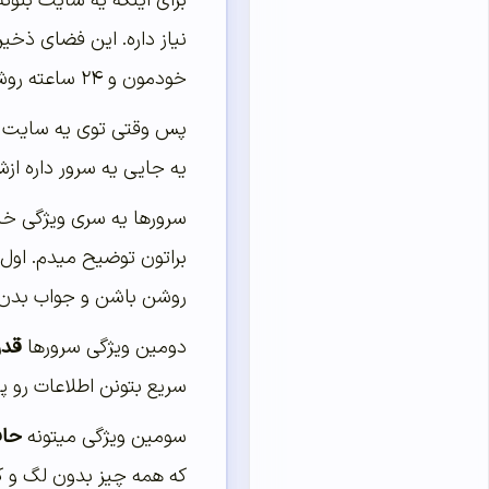
برای اینکه یه سایت بتونه
نیاز داره. این فضای ذخی
خودمون و ۲۴ ساعته روشن هستن و به بقیه دستگاه‌ها سرویس می‌ده.
پس وقتی توی یه سایت میر
یه جایی یه سرور داره ازش
سرورها یه سری ویژگی خاص
براتون توضیح میدم. اول 
روشن باشن و جواب بدن. ح
دومین ویژگی سرورها
قدر
سریع بتونن اطلاعات رو پردازش کنن. خیل
سومین ویژگی میتونه
حافظه ز
که همه چیز بدون لگ و کن