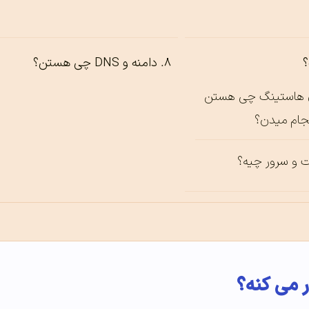
دامنه و DNS چی هستن؟
 هاستینگ چی هستن
نجام میدن؟
 و سرور چیه؟
ر می کنه؟