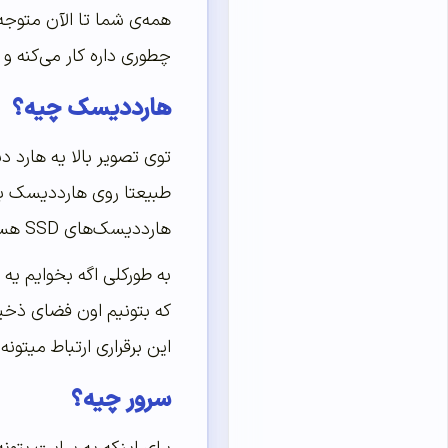
همه‌ی شما تا الآن متو
چطوری داره کار می‌کنه و
هارد‌دیسک چیه؟
توی تصویر بالا یه هارد 
طبیعتا روی هارد‌دیسک با
هارد‌دیسک‌های SSD هستن که با جزئیات توی تصویر می‌بینید.
به طورکلی اگه بخوایم یه 
که بتونیم اون فضای ذخیره
این برقراری ارتباط میتونه از طریق کابل USB، بلوتوث موبایل،
سرور چیه؟