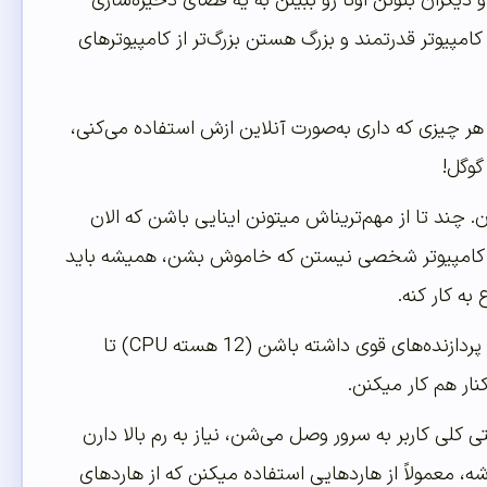
 دیگران بتونن اونا رو ببینن به یه فضای ذخیره‌سازی
امپیوتر قدرتمند و بزرگ هستن بزرگ‌تر از کامپیوترهای
هر چیزی که داری به‌صورت آنلاین ازش استفاده می‌کنی،
گوگل!
چند تا از مهم‌تریناش میتونن اینایی باشن که الان
 کامپیوتر شخصی نیستن که خاموش بشن، همیشه باید
ه کار کنه.
چون کلی درخواست ازشون می‌شه، باید پردازنده‌های قوی داشته باشن (12 هسته CPU) تا
۳ یا ۶۴ گیگ)، وقتی کلی کاربر به سرور وصل می‌شن، نیاز به رم بالا دارن
، معمولاً از هاردهایی استفاده میکنن که از هاردهای