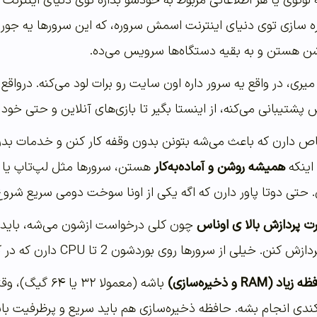
 لوگوی یا هر اطلاعاتی مربوط به خودشو بذاره توی دنیای اینترنت و
ره سازی توی دنیای اینترنت اسمش سروره، که این سرورها یه جور ک
ی، در واقع یه سرور داره اون سایت رو برات لود می‌کنه. درواقع 
 پشتیبانی می‌کنه، از اینستا بگیر تا بازی‌های آنلاین و حتی خود 
 دارن که باعث می‌شه بتونن بدون وقفه کار کنن و خدمات بدن. 
اینکه
همیشه روشن و آماده‌به‌کار
هستن، سرورها مثل لپ‌تاپ یا
تی دوتا پاور دارن که اگه یکی از اونا سوخت دومی سریع شروع ب
ت پردازش بالا ی اوناس
ی از سرورها روی بوردشون 2 تا CPU دارن که در کنار هم کار میکنن.
یاد (RAM و ذخیره‌سازی)
باشه (معمولا ۲
دی انجام بشه. حافظه ذخیره‌سازی هم باید سریع و پرظرفیت باشه