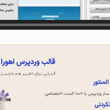
قالب وردپرس اهورا
قـدرتـی بـرای تغیـیـر هـمــه‌چـیـــز
لمنتور
رس با +۱۰۰ المنت اختصاصی
کردنی