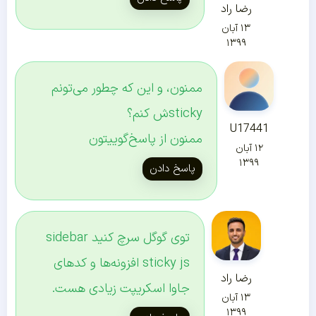
رضا راد
۱۳ آبان
۱۳۹۹
ممنون، و این که چطور می‌تونم
stickyش کنم؟
U17441
ممنون از پاسخ‌گوییتون
۱۲ آبان
۱۳۹۹
پاسخ دادن
توی گوگل سرچ کنید sidebar
sticky js افزونه‌ها و کدهای
رضا راد
جاوا اسکریپت زیادی هست.
۱۳ آبان
۱۳۹۹