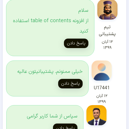
سلام
از افزونه table of contents استفاده
تیم
کنید
پشتیبانی
۱۲ آبان
پاسخ دادن
۱۳۹۹
خیلی ممنونم. پشتیبانیتون عالیه
پاسخ دادن
U17441
۱۲ آبان
۱۳۹۹
سپاس از شما کاربر گرامی
پاسخ دادن