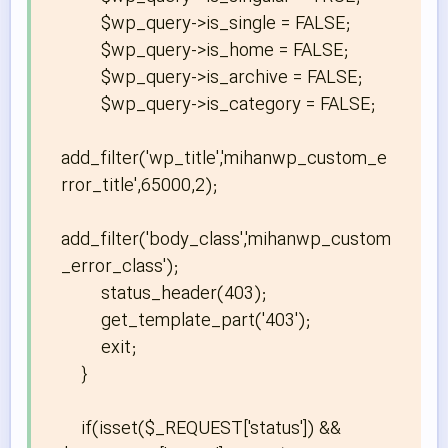
        $wp_query->is_single = FALSE;

        $wp_query->is_home = FALSE;

        $wp_query->is_archive = FALSE;

        $wp_query->is_category = FALSE;

add_filter('wp_title','mihanwp_custom_e
rror_title',65000,2);

add_filter('body_class','mihanwp_custom
_error_class');

        status_header(403);

        get_template_part('403');

        exit;

    }

    if(isset($_REQUEST['status']) && 