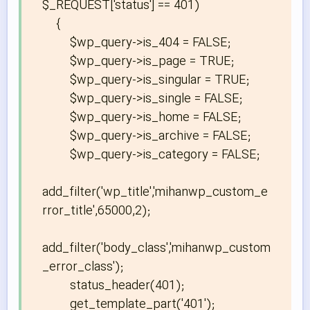
$_REQUEST['status'] == 401)

    {

        $wp_query->is_404 = FALSE;

        $wp_query->is_page = TRUE;

        $wp_query->is_singular = TRUE;

        $wp_query->is_single = FALSE;

        $wp_query->is_home = FALSE;

        $wp_query->is_archive = FALSE;

        $wp_query->is_category = FALSE;

add_filter('wp_title','mihanwp_custom_e
rror_title',65000,2);

add_filter('body_class','mihanwp_custom
_error_class');

        status_header(401);

        get_template_part('401');
