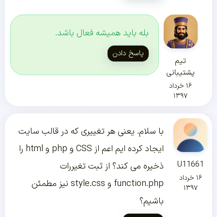
بله باید همیشه فعال باشد.
پاسخ دادن
تیم
پشتیبانی
۱۶ خرداد
۱۳۹۷
با سلام. یعنی هر تغییری که در قالب سایت
ایجاد کرده ایم اعم از CSS و php و html را
U11661
ذخیره می کند؟ از ثبت تغیررات
۱۶ خرداد
function.php و style.css نیز مطمئن
۱۳۹۷
باشیم؟