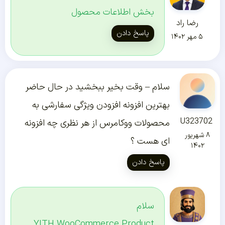
بخش اطلاعات محصول
رضا راد
پاسخ دادن
۵ مهر ۱۴۰۲
سلام – وقت بخیر ببخشید در حال حاضر
بهترین افزونه افزودن ویژگی‌ سفارشی به
U323702
محصولات ووکامرس از هر نظری چه افزونه
۸ شهریور
ای هست ؟
۱۴۰۲
پاسخ دادن
سلام
YITH WooCommerce Product