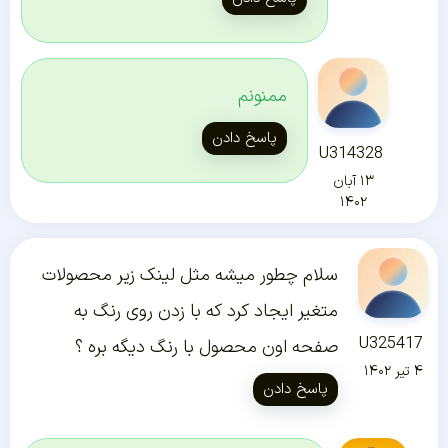
ممنونم
پاسخ دادن
U314328
۱۳ آبان
۱۴۰۲
سلام چطور میشه مثل لینک زیر محصولات
متغیر ایجاد کرد که با زدن روی رنگ به
U325417
صفحه اون محصول با رنگ دیگه بره ؟
۴ تیر ۱۴۰۲
پاسخ دادن