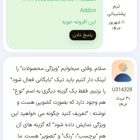
تیم
Addon
پشتیبانی
این افزونه خوبه
۱۱ شهریور
۱۴۰۲
پاسخ دادن
سلام. وقتی میخوایم “ویژگی محصولات” را
لینک دار کنیم باید تیک “بایگانی فعال شود”
U314328
را بزنیم. فقط یک گزینه دیگری به اسم “نوع”
۳۰ مرداد
هم وجود دارد که بصورت کشویی هست و
۱۴۰۲
نوشته : “تعریف کنید چگونه می خواهید این
ویژگی نمایش داده شود” که گزینه های آن
هم “برچسب”، “رنگ” و “تصویر” هست. ما