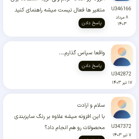
U346166
متغیر ها فعال نیست میشه راهنمای کنید
۸ مرداد
پاسخ دادن
۱۴۰۳
واقعا سپاس گذارم….
پاسخ دادن
U342872
۱۷ تیر ۱۴۰۳
سلام و ارادت
با این افزونه میشه علاوه بر رنگ سایزبندی
U347372
محصولات رو هم انجام داد؟
۷ تیر ۱۴۰۳