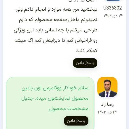
U336302
ببخشید من همه موارد و انجام دادم ولی
۱۴ دی ۱۴۰۲
نمیدونم داخل صفحه محصولم که دارم
طراحی میکنم با چه المانی باید این ویژگی
رو فراخوانی کنم تا دیزاینش کنم اگه میشه
کمکم کنید
پاسخ دادن
سلام خودکار ووکامرس اون پایین
محصول نمایششون میده. جدول
رضا راد
مشخصات محصول
۱۴ دی ۱۴۰۲
پاسخ دادن