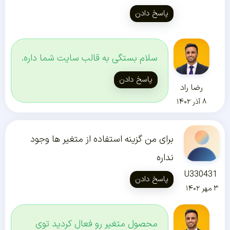
پاسخ دادن
سلام بستگی به قالب سایت شما داره.
پاسخ دادن
رضا راد
۸ آذر ۱۴۰۲
برای من گزینه استفاده از متغیر ها وجود
نداره
U330431
پاسخ دادن
۳ مهر ۱۴۰۲
محصول متغیر رو فعال کردید توی