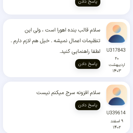
پاسخ دادن
سلام قالب بنده اهورا است ، ولی این
تنظیمات اعمال نمیشه . خیل هم لازم دارم .
U317843
لطفا راهنمایی کنید.
۲۰
پاسخ دادن
اردیبهشت
۱۴۰۳
سلام افزونه سرج میکنم نیست
پاسخ دادن
U339614
۹ اسفند
۱۴۰۲