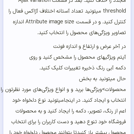
مجدد را حذف کنید. بعد در قسمت Ajax variation
threshold
میتونید
تعداد آستانه اختلاف آژاکس فعال را
کنترل کنید. و در قسمت Attribute image size اندازه
تصاویر
ویژگی‌های
محصول را انتخاب کنید.
در آخر عرض و ارتفاع و اندازه فونت
آیتم
ویژگیهای
محصول را مشخص کنید و روی
دکمه
آبی
رنگ
ذخیره تغییرات کلیک کنید.
حال
میتونید
به بخش
محصولات>
ویژگی‌ها
برید
و
و
انواع
ویژگی‌های
مورد
نظرتون
را
انتخاب و ایجاد کنید. در اینجا
میتونید
نوع دلخواه خود
اعم از رنگ، تصویر، دکمه را ایجاد کنید و به محصولات
فروشگاه خود تنوع دهید و دست کاربران را برای انتخاب
محصول بیشتر
باز
کنید
تا بتوانند محصول دلخواه خود را