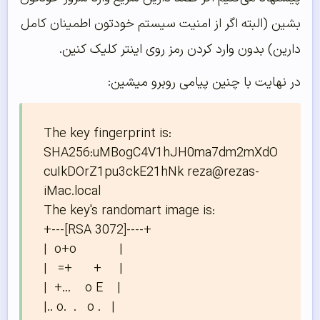
بشین (البته اگر از امنیت سیستم خودتون اطمینان کامل
دارین) بدون وارد کردن رمز روی اینتر کلیک کنین.
در نهایت با چنین پیامی روبرو میشین:
The key fingerprint is:

SHA256:uMBogC4V1hJH0ma7dm2mXdO
cuIkDOrZ1pu3ckE21hNk reza@rezas-
iMac.local

The key's randomart image is:

+---[RSA 3072]----+

|  o+o            |

|   =+      +     |

|  +...    o E    |

|.. o.  .   o .   |
