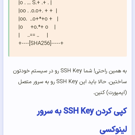
|o . ... S.+ .+ . |

|oo . .o.o+. + +  |

|oo.  ..o+*+o +   |

|o     +o.*+ o    |

|     ..== ..     |

+----[SHA256]-----+
به همین راحتی! شما SSH Key رو در سیستم خودتون
ساختین. حالا باید این SSH Key رو به سرور متصل
(ایمپورت) کنین.
کپی کردن SSH Key به سرور
لینوکسی