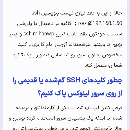
حالا از این به بعد نیازی نیست بنویسین
ssh
root@192.168.1.50
； کافیه در ترمینال یا پاورشل
سیستم خودتون فقط تایپ کنین
ssh mihanwp
و اینتر
بزنین تا ویندوز هوشمندانه آی‌پـی، نام کاربری و کلید
مخصوص به اون سرور رو شناسایی کنه و زیر یک ثانیه
شما رو متصل کنه.
چطور کلیدهای SSH گم‌شده یا قدیمی را
از روی سرور لینوکس پاک کنیم؟
فرض کنین لپ‌تاپ شما یا یکی از کارمندانتون دزدیده
شده، یا اینکه یک پشتیبان سرور استخدام کرده بودین و
حالا مأموریتش تموم شده و می‌خواین دسترسی‌اش رو