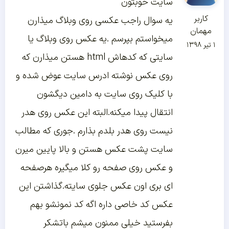
سایت خوبتون
کاربر
یه سوال راجب عکسی روی وبلاگ میذارن
مهمان
میخواستم بپرسم .یه عکس روی وبلاگ یا
۱ تیر ۱۳۹۸
سایتی که کدهاش html هستن میذارن که
روی عکس نوشته ادرس سایت عوض شده و
با کلیک روی سایت به دامین دیگشون
انتقال پیدا میکنه.البته این عکس روی هدر
نیست روی هدر بلدم بذارم .جوری که مطالب
سایت پشت عکس هستن و بالا پایین میرن
و عکس روی صفحه رو کلا میگیره هرصفحه
ای بری اون عکس جلوی سایته.گذاشتن این
عکس کد خاصی داره اگه کد نمونشو بهم
بفرستید خیلی ممنون میشم باتشکر