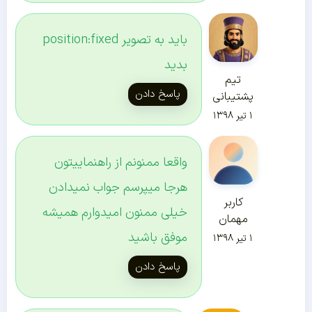
باید به تصویر position:fixed
بدید
تیم
پاسخ دادن
پشتیبانی
۱ تیر ۱۳۹۸
واقعا ممنونم از راهنماییتون
هرجا میپرسم جواب نمیدادن
کاربر
خیلی ممنون امیدوارم همیشه
مهمان
موفق باشید
۱ تیر ۱۳۹۸
پاسخ دادن