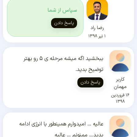
سپاس از شما
پاسخ دادن
رضا راد
۱ تیر ۱۳۹۸
ببخشید اگه میشه مرحله ی ۵ رو بهتر
توضیح بدید.
کاربر
پاسخ دادن
مهمان
۱۶ فروردین
۱۳۹۸
عالیه … امیدوارم همینطور با انرژی ادامه
بدید… ممنونم … عالیه