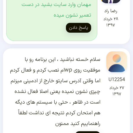
مهمان وارد سایت بشید در دست
رضا راد
تعمیر نشون میده
۲۸ خرداد
۱۳۹۷
پاسخ دادن
سلام خسته نباشید ، این برنامه رو با
موفقیت روی wpام نصب کردم و فعال کردم
U12254
اما وقتی آدرس سایتو خارج از ادمینی میزنم
۲۷ خرداد
چیزی نشون نمیده یعنی اصلا فعال نشده
۱۳۹۷
است در ظاهر ، حتی با سیستم های دیگه
هم امتحان کردم نتیجه ای نداشت لطفاً
راهنماییم کنید ممنون