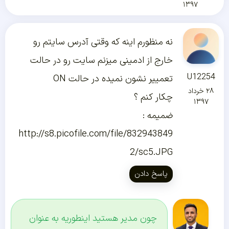
۱۳۹۷
نه منظورم اینه که وقتی آدرس سایتم رو
خارج از ادمینی میزنم سایت رو در حالت
U12254
تعمییر نشون نمیده در حالت ON
۲۸ خرداد
چکار کنم ؟
۱۳۹۷
ضمیمه :
http://s8.picofile.com/file/832943849
2/sc5.JPG
پاسخ دادن
چون مدیر هستید اینطوریه به عنوان