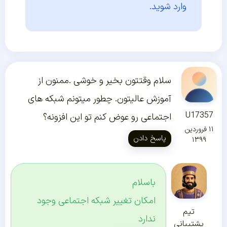
وارد شوید.
سلام وقتتون بخیر و خوشی .ممنون از
آموزش عالیتون. چطور میتونم شبکه های
U17357
اجتماعی رو عوض کنم تو این افزونه؟
۱۱ فروردین
پاسخ دادن
۱۳۹۹
باسلام
امکان تغییر شبکه اجتماعی وجود
تیم
ندارد
پشتیبانی