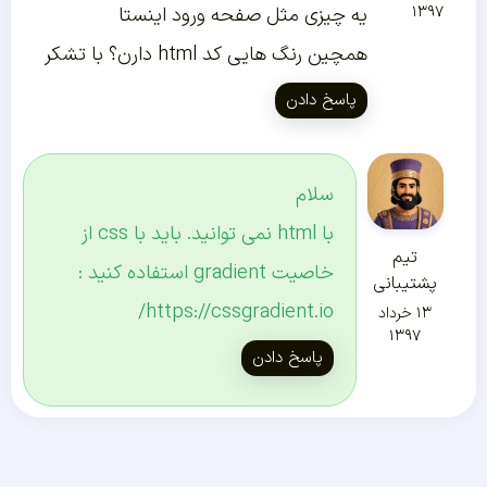
۱۳۹۷
یه چیزی مثل صفحه ورود اینستا
همچین رنگ هایی کد html دارن؟ با تشکر
پاسخ دادن
سلام
با html نمی توانید. باید با css از
تیم
خاصیت gradient استفاده کنید :
پشتیبانی
https://cssgradient.io/
۱۳ خرداد
۱۳۹۷
پاسخ دادن