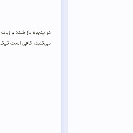
می‌کنید، کافی است تیک گزینه “Cached Images And Files” را فعال کنید. سپس در نهایت روی دکم