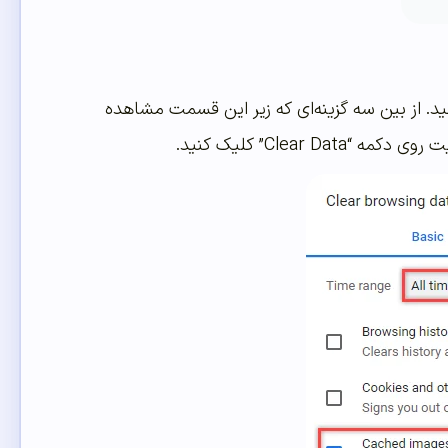
زبانه “Basic”، قسمت “Time Range” را روی حالت “All Time” قرار دهید. از بین سه گزینه‌ای که زیر این قسمت مشاهده