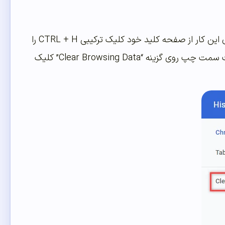
اولین کاری که برای رفع این خطا باید انجام دهید، پاک کردن حافظه کش مرورگر است. برای این کار از صفحه کلید خود کلیک ترکیبی CTRL + H را
فشار دهید. با این کار شما وارد تاریخچه (History) مرورگر خود می‌شوید. سپس از قسمت سمت چپ روی گزینه “Clear Browsing Data” کلیک