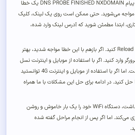
روش‌های مختلفی برای حل این خطا وجود دارد. اما قبل از آن شما باید مطمئن شوید که پیام DNS PROBE FINISHED NXDOMAIN یک خطا
 خطا مواجه می‌شوید. حتی ممکن است روی یک لینک، کلیک
کاری، ابتدا مطمئن شوید که آدرس لینک وارد شده،
اگر به آدرس URL مورد نظر خود مطمئن هستید که اشتباه وارد نکرده‌اید، صفحه را مجددا Reload کنید. اگر بازهم با این خطا مواجه شدید، بهتر
 نظر خود را در مرورگر وارد کنید. اگر با استفاده از موبایل و اینترنت نسل
4 هم نتوانستید به آدرس وب‌سایت مورد نظر خود دسترسی پیدا کنید، مشکل از سایت است. اما اگر با استفاده از موبایل و اینترنت 4G توانستید
 شما به WiFi است و باید این مشکل را حل کنید. در ادامه برای حل این مشکلات با ما همراه
در مرحله اول، سیستم رایانه خود را مجددا راه‌اندازی (Restart) کنید. اگر این کار تاثیری نداشت، دستگاه WiFi خود را یک بار خاموش و روشن
لات مربوط به شبکه را پاکسازی می‌کند. اما اگر پس از انجام مراحل گفته شده
د.