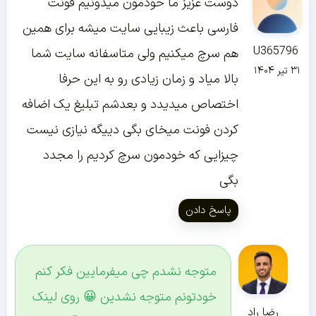
دوست عزیز ما خودمون میدونیم فونت
فارسی باعث زیبایی سایت میشه برای همین
U365796
هم سرچ میکنیم ولی متاسفانه سایت شما
۳۱ تیر ۱۴۰۴
بالا میاد و زمان زیادی رو به این حرفا
اختصاص میدیدد و بعدشم تبلیغ یک اضافه
کردن فونت میخای بگی دییگه نیازی نیست
چیزایی که خودمون سرچ کردیم را مجدد
بگی
پاسخ دادن
متوجه نشدم چی میفرمایین فکر کنم
خودتونم متوجه نشدین 😀 روی لینک
رضا راد