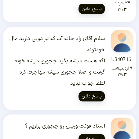
۲۴ خرداد
پاسخ دادن
۱۴۰۳
سلام آقای راد خانه آب که تو دوبی دارید مال
خودتونه
U340716
اگه هست میشه بگید چجوری میشه خونه
۹ اردیبهشت
گرفت و اصلا چجوری میشه مهاجرت کرد
۱۴۰۳
لطفا جواب بدید
پاسخ دادن
استاد فونت وریبل رو چجوری بزاریم ؟