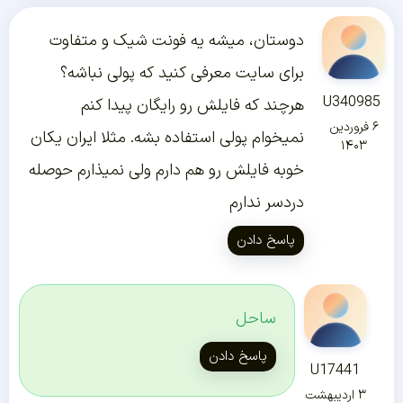
دوستان، میشه یه فونت شیک و متفاوت
برای سایت معرفی کنید که پولی نباشه؟
U340985
هرچند که فایلش رو رایگان پیدا کنم
۶ فروردین
نمیخوام پولی استفاده بشه. مثلا ایران یکان
۱۴۰۳
خوبه فایلش رو هم دارم ولی نمیذارم حوصله
دردسر ندارم
پاسخ دادن
ساحل
پاسخ دادن
U17441
۳ اردیبهشت