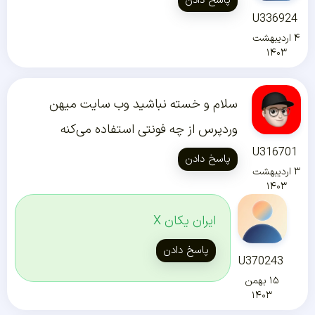
پاسخ دادن
U336924
۴ اردیبهشت
۱۴۰۳
سلام و خسته نباشید وب سایت میهن
وردپرس از چه فونتی استفاده می‌کنه
U316701
پاسخ دادن
۳ اردیبهشت
۱۴۰۳
ایران یکان X
پاسخ دادن
U370243
۱۵ بهمن
۱۴۰۳