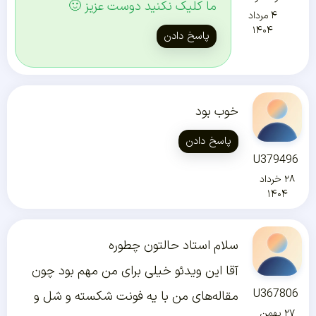
ما کلیک نکنید دوست عزیز 🙂
۴ مرداد
۱۴۰۴
پاسخ دادن
خوب بود
پاسخ دادن
U379496
۲۸ خرداد
۱۴۰۴
سلام استاد حالتون چطوره
آقا این ویدئو خیلی برای من مهم بود چون
U367806
مقاله‌های من با یه فونت شکسته و شل و
۲۷ بهمن