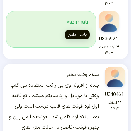
۱۴۰۳
vazirmatn
پاسخ دادن
U336924
۴ اردیبهشت
۱۴۰۳
سلام وقت بخیر
بنده از افزونه وی پی راکت استفاده می کنم.
U340461
وقتی با موبایل وارد سایتم میشم ، تو ثانیه
۲۲ اسفند
اول لود فونت های قالب درست است ولی
۱۴۰۲
بعد اینکه لود کامل شد ، فونت ها می پرن و
بدون فونت خاصی در حالت متن های