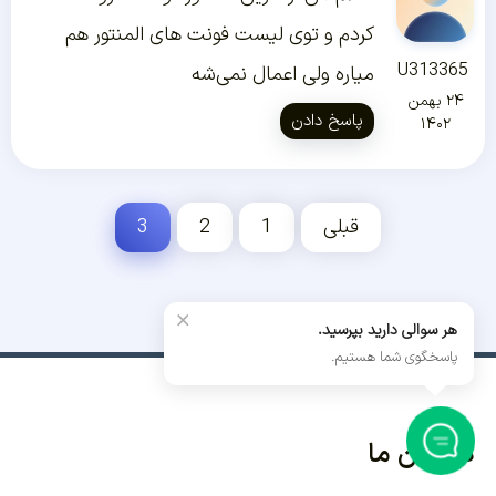
کردم و توی لیست فونت های المنتور هم
U313365
میاره ولی اعمال نمی‌شه
۲۴ بهمن
پاسخ دادن
۱۴۰۲
قبلی
1
2
3
×
هر سوالی دارید بپرسید.
پاسخگوی شما هستیم.
داستان ما