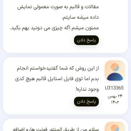
مقالات و قالبم به صورت معمولی نمایش
داده میشه سایتم.
ممنون میشم اگه چیزی می دونید بهم بگید.
پاسخ دادن
از این روش که شما گفتیدخواستم انجام
بدم اما توی فایل استایل قالبم هیچ کدی
U313365
وجود نداره!
۲۴ بهمن
پاسخ دادن
۱۴۰۲
سلام من از طریق المنتور فونت هارو اضافه