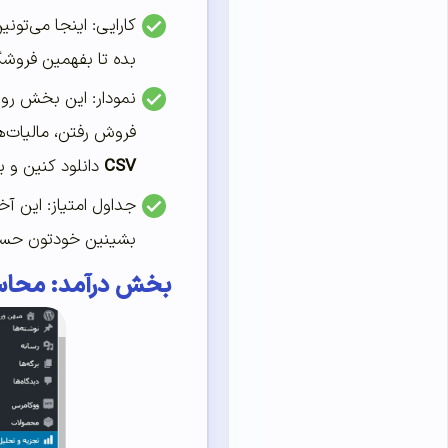
کارایی: اینجا می‌تون
بده تا بفهمین فروشگا
نمودار: این بخش رو 
فروش رفتن، مالیات‌ها
CSV
دانلود کنین و ب
جداول امتیاز: این آ
بشینین خودتون حساب
بخش درآمد: محاس