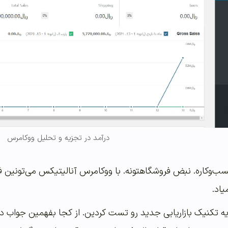
درآمد در تجزیه و تحلیل ووکامرس
سب‌وکاره. نبض فروشگاهتونه. با ووکامرس آنالیتیکس می‌تونین 
یاد.
یه تکنیک بازاریابی جدید رو تست کردین. از کجا بفهمین جواب دا