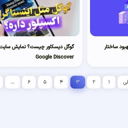
ود ساختار
گوگل دیسکاور چیست؟ نمایش سایت 
Google Discover
ی
۱
۲
۳
۴
۵
۶
…