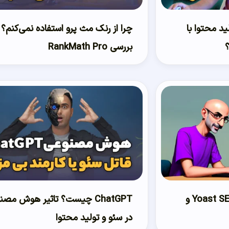
 تولید محتوا با
چرا از رنک مث پرو استفاده نمی‌کنم؟
بررسی RankMath Pro
کلمه کلیدی مترادف در Yoast SEO و
ChatGPT چیست؟ تاثیر هوش مص
در سئو و تولید محتوا